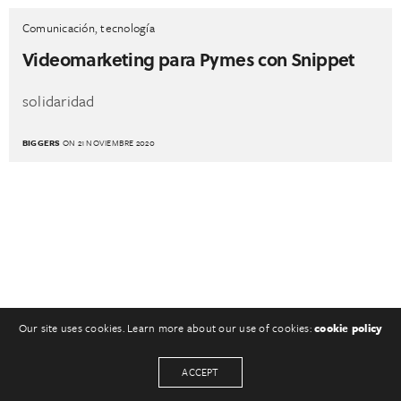
Comunicación
,
tecnología
Videomarketing para Pymes con Snippet
solidaridad
BIGGERS
ON 21 NOVIEMBRE 2020
Our site uses cookies. Learn more about our use of cookies:
cookie policy
ACCEPT