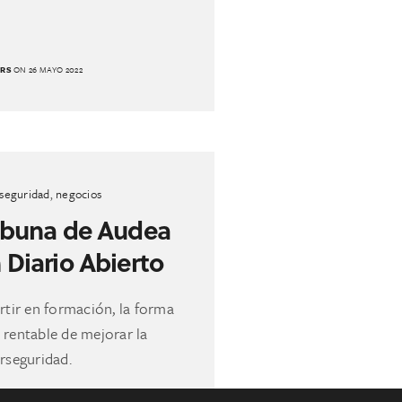
ERS
ON 26 MAYO 2022
rseguridad
,
negocios
ibuna de Audea
 Diario Abierto
rtir en formación, la forma
 rentable de mejorar la
rseguridad.