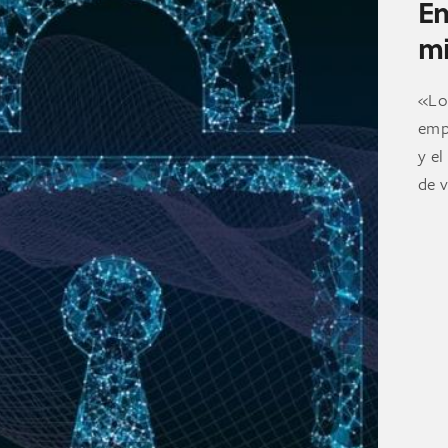
En
mi
«Lo
emp
y el
de 