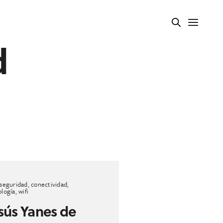
d
rseguridad
,
conectividad
,
ología
,
wifi
sús Yanes de