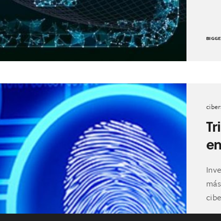
BIGG
cibe
Tr
en
Inve
más
cibe