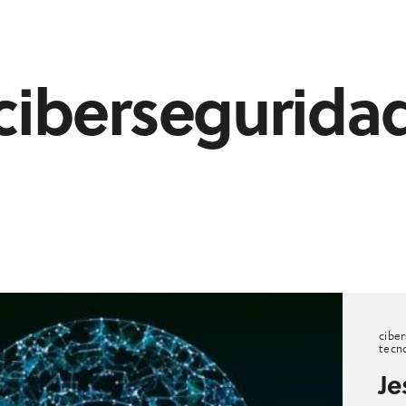
cibersegurida
cibe
tecn
Je