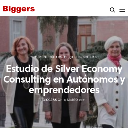
emprendedores
,
negocios
,
seniors
Estudio de Silver Economy
Consulting en Autónomos y
emprendedores
BIGGERS
ON 17 MARZO 2021