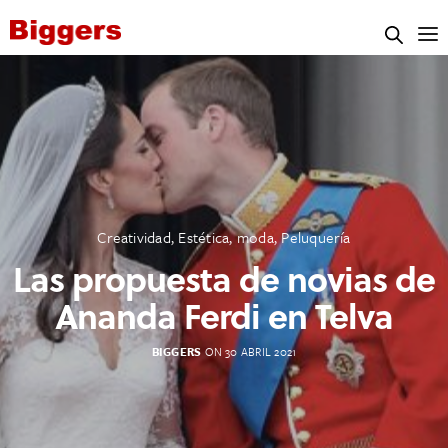
Creatividad
,
Estética
,
moda
,
Peluquería
Las propuesta de novias de
Ananda Ferdi en Telva
BIGGERS
ON 30 ABRIL 2021