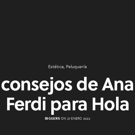
Estética
,
Peluquería
 consejos de An
Ferdi para Hola
BIGGERS
ON 27 ENERO 2022