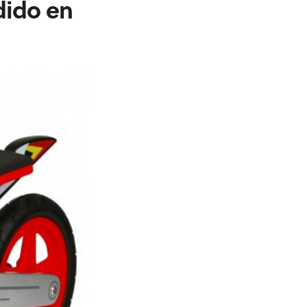
dido en