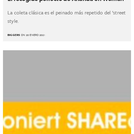
La coleta clásica es el peinado más repetido del ‘street
style.
BIGGERS
ON 20 ENERO 2021